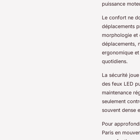
puissance moteur
Le confort ne do
déplacements pro
morphologie et d
déplacements, n
ergonomique et u
quotidiens.
La sécurité joue
des feux LED pui
maintenance régu
seulement contre
souvent dense e
Pour approfondi
Paris en mouveme