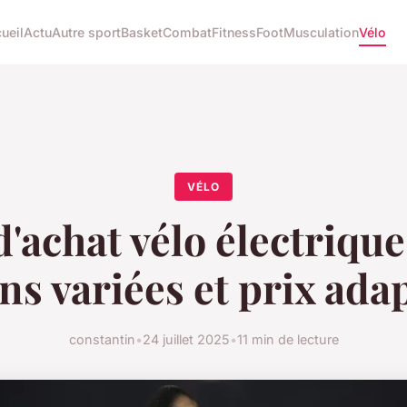
ueil
Actu
Autre sport
Basket
Combat
Fitness
Foot
Musculation
Vélo
VÉLO
'achat vélo électrique
ons variées et prix ada
constantin
•
24 juillet 2025
•
11 min de lecture