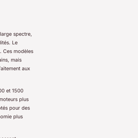
large spectre,
ités. Le
. Ces modèles
ains, mais
faitement aux
00 et 1500
 moteurs plus
ptés pour des
onomie plus