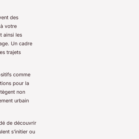
vent des
 à votre
 ainsi les
age. Un cadre
s trajets
positifs comme
tions pour la
otègent non
nement urbain
ndé de découvrir
nt s’initier ou