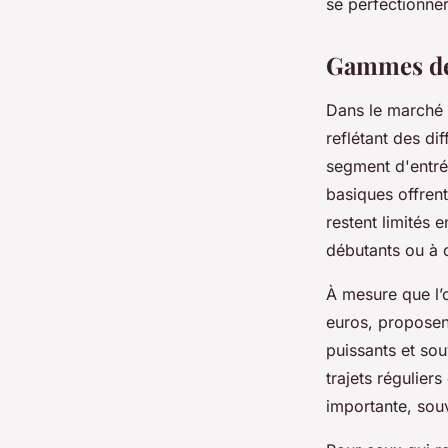
se perfectionner
Gammes de 
Dans le marché 
reflétant des di
segment d'entr
basiques offrent
restent limités 
débutants ou à c
À mesure que l’
euros, proposent
puissants et so
trajets régulier
importante, sou