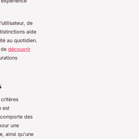
e expérience
utilisateur, de
istinctions aide
ité au quotidien.
e de
découvrir
urations
s
critères
 est
s comporte des
 pour une
e, ainsi qu'une