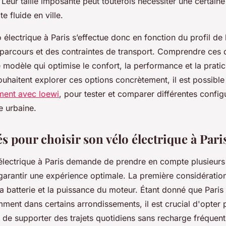
 Leur taille imposante peut toutefois nécessiter une certain
e fluide en ville.
 électrique à Paris s’effectue donc en fonction du profil de l’
 parcours et des contraintes de transport. Comprendre ces d
e modèle qui optimise le confort, la performance et la pratic
ouhaitent explorer ces options concrètement, il est possibl
ment avec loewi
, pour tester et comparer différentes config
e urbaine.
és pour choisir son vélo électrique à Pari
 électrique à Paris demande de prendre en compte plusieurs 
garantir une expérience optimale. La première considération
la batterie et la puissance du moteur. Étant donné que Pari
ment dans certains arrondissements, il est crucial d'opter
 de supporter des trajets quotidiens sans recharge fréquent