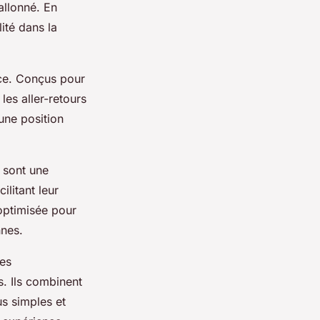
allonné. En
ité dans la
nce. Conçus pour
les aller-retours
une position
s sont une
ilitant leur
optimisée pour
nnes.
des
. Ils combinent
us simples et