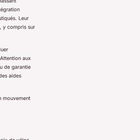
passant
égration
stiqués. Leur
, y compris sur
luer
 Attention aux
u de garantie
 des aides
 en mouvement