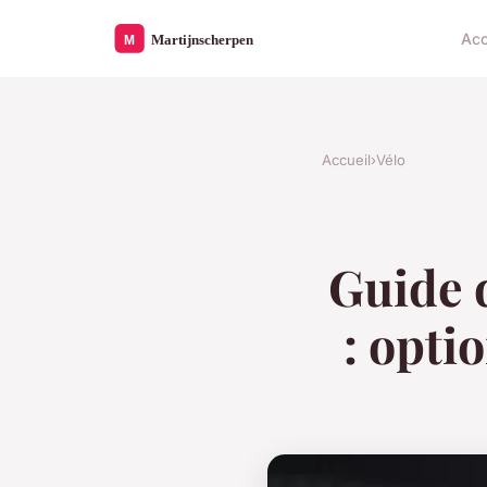
Acc
Accueil
›
Vélo
Guide d
: opti