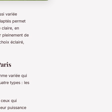
si variée
adaptés permet
 claire, en
er pleinement de
hoix éclairé,
Paris
amme variée qui
atre types : les
 ceux qui
Leur puissance